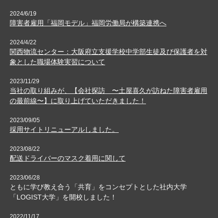
2024/6/19
障害者雇用「福岡モデル」福岡労働局が構築連携へ
2024/4/22
関西物流センター：大阪府立支援学校中学部生徒及び保護者を対
象とした職場体験実習について
2023/11/29
当社の取り組みが、【会社探訪 〜土屋喜久が訪ねた障害者雇用
の最前線〜】に取り上げていただきました！
2023/09/05
採用サイトリニューアルしました。
2023/08/22
配送ドライバーのマスク着用に関して
2023/06/28
ともに学び教え合う「共育」をコンセプトとした社内大学
「LOGIST大学」を開校しました！
2022/11/17