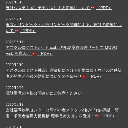
2021/10/13
弊社システムメンテナンスによる影響について
（PDF）
2021/07/13
東京オリンピック・パラリンピック開催によるお届けの影響につ
いて
（PDF）
2021/06/17
アスクルロジストが、Hacobuの配送案件管理サービス MOVO
Vistaを導入。
（PDF）
2020/12/10
アスクルロジスト神奈川営業所における新型コロナウイルス感染
者の発生と今後の対応についてのお知らせ
（PDF）
2020/10/06
電話番号のお掛け間違いにご注意ください
2020/09/18
当社福岡物流センターと障がい者スタッフ2名が「(独)高齢・障
害・求職者雇用支援機構 理事長努力賞」を受賞！
（PDF）
2020/09/16