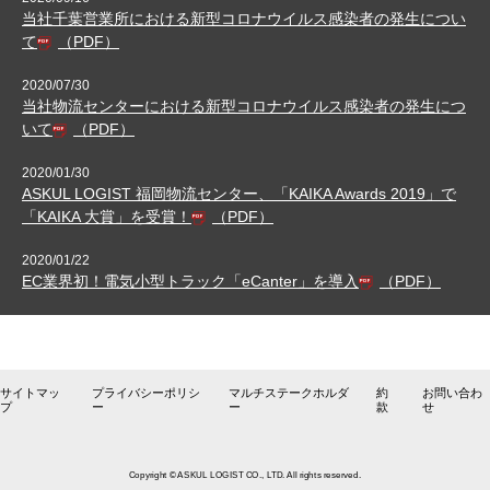
当社千葉営業所における新型コロナウイルス感染者の発生につい
て
（PDF）
2020/07/30
当社物流センターにおける新型コロナウイルス感染者の発生につ
いて
（PDF）
2020/01/30
ASKUL LOGIST 福岡物流センター、「KAIKA Awards 2019」で
「KAIKA 大賞」を受賞！
（PDF）
2020/01/22
EC業界初！電気小型トラック「eCanter」を導入
（PDF）
サイトマッ
プライバシーポリシ
マルチステークホルダ
約
お問い合わ
プ
ー
ー
款
せ
Copyright © ASKUL LOGIST CO., LTD. All rights reserved.