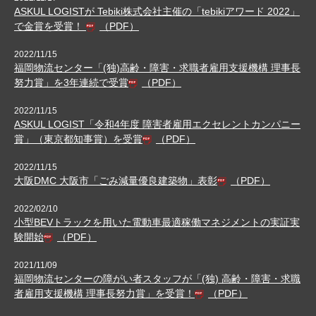
ASKUL LOGISTが Tebiki株式会社主催の「tebikiアワード 2022」
で金賞を受賞！
（PDF）
2022/11/15
福岡物流センター「(独)高齢・障害・求職者雇用支援機構 理事長
努力賞」を3年連続で受賞
（PDF）
2022/11/15
ASKUL LOGIST「令和4年度 障害者雇用エクセレントカンパニー
賞」（東京都知事賞）を受賞
（PDF）
2022/11/15
大阪DMC 大阪市「ごみ減量優良建築物」表彰
（PDF）
2022/02/10
小型BEVトラックを用いた電動車最適稼働マネジメントの実証実
験開始
（PDF）
2021/11/09
福岡物流センターの障がい者スタッフが「(独) 高齢・障害・求職
者雇用支援機構 理事長努力賞」を受賞！
（PDF）