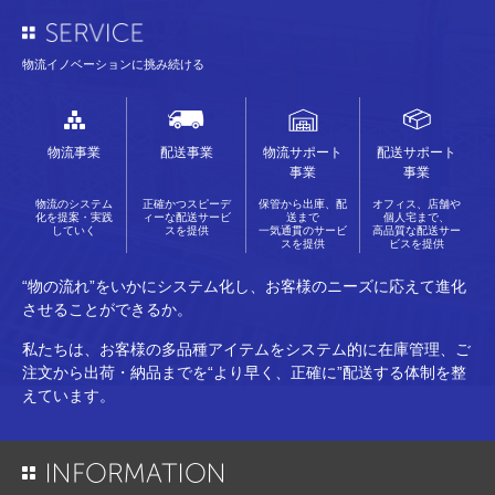
物流イノベーションに挑み続ける
物流事業
配送事業
物流サポート
配送サポート
事業
事業
物流のシステム
正確かつスピーデ
保管から出庫、配
オフィス、店舗や
化を提案・実践
ィーな配送サービ
送まで
個人宅まで、
していく
スを提供
一気通貫のサービ
高品質な配送サー
スを提供
ビスを提供
“物の流れ”をいかにシステム化し、
お客様のニーズに応えて進化
させることができるか。
私たちは、お客様の多品種アイテムをシステム的に在庫管理、
ご
注文から出荷・納品までを“より早く、正確に”配送する
体制を整
えています。